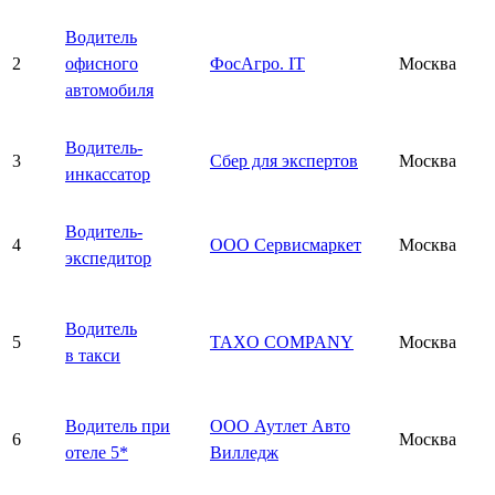
Водитель
2
офисного
ФосАгро. IT
Москва
автомобиля
Водитель-
3
Сбер для экспертов
Москва
инкассатор
Водитель-
4
ООО Сервисмаркет
Москва
экспедитор
Водитель
5
TAXO COMPANY
Москва
в такси
Водитель при
ООО Аутлет Авто
6
Москва
отеле 5*
Вилледж