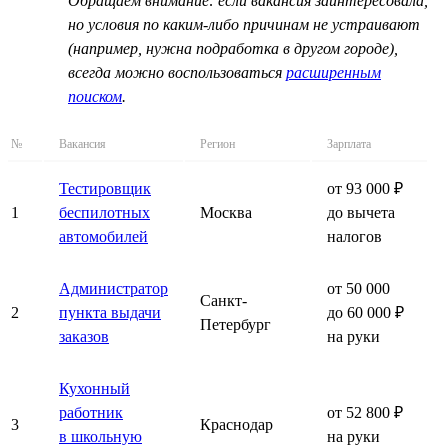
Обращаем внимание: если вакансия заинтересовала,
но условия по каким-либо причинам не устраивают
(например, нужна подработка в другом городе),
всегда можно воспользоваться
расширенным
поиском
.
№
Вакансия
Регион
Зарплата
Тестировщик
от 93 000 ₽
1
беспилотных
Москва
до вычета
автомобилей
налогов
Администратор
от 50 000
Санкт-
2
пункта выдачи
до 60 000 ₽
Петербург
заказов
на руки
Кухонный
работник
от 52 800 ₽
3
Краснодар
в школьную
на руки