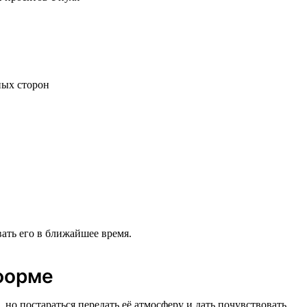
ных сторон
ать его в ближайшее время.
форме
о постараться передать её атмосферу и дать почувствовать,