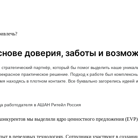
ривлечь?
нове доверия, заботы и возмо
 стратегический партнёр, который бы помог выделить наше уникал
прекрасное практическое решение. Подход к работе был комплексн
мя находясь в плотном контакте. Все буквально загорелись идеей 
да работодателя в АШАН Ритейл Россия
 конкурентов мы выделили ядро ценностного предложения (EVP) 
пыт в передовых технологиях. Сотрудники участвуют в создании