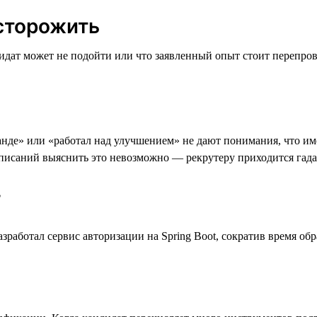
сторожить
идат может не подойти или что заявленный опыт стоит перепров
анде» или «работал над улучшением» не дают понимания, что им
описаний выяснить это невозможно — рекрутеру приходится гадат
✅
азработал сервис авторизации на Spring Boot, сократив время об