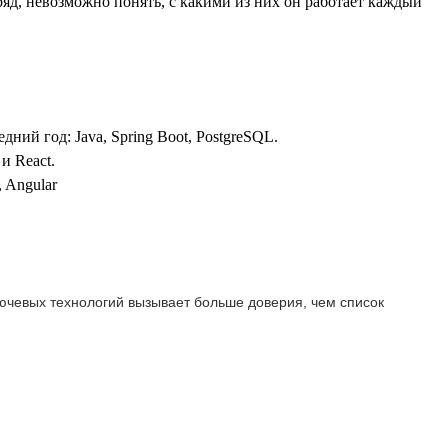
яд, невозможно понять, с какими из них он работает каждый
дний год: Java, Spring Boot, PostgreSQL.
 и React.
 Angular
ключевых технологий вызывает больше доверия, чем список