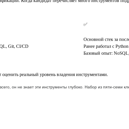
ификации. Когда кандидат перечисляет много инструментов подр
✅
Основной стек за после
SQL, Git, CI/CD
Ранее работал с Python
Базовый опыт: NoSQL,
 оценить реальный уровень владения инструментами.
 всего, он не знает эти инструменты глубоко. Набор из пяти-семи 