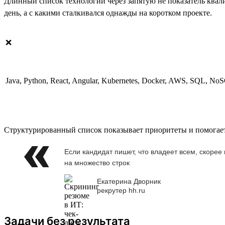
Длинный список технологий через запятую не показатель квал
день, а с какими сталкивался однажды на коротком проекте.
❌
Java, Python, React, Angular, Kubernetes, Docker, AWS, SQL, No
Структурированный список показывает приоритеты и помогает
Если кандидат пишет, что владеет всем, скорее
на множество строк
Екатерина Дворник
рекрутер hh.ru
Задачи без результата