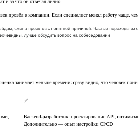
т и за что он отвечал лично.
век провёл в компании. Если специалист менял работу чаще, чем 
рейдам, смена проектов с понятной причиной. Частые переходы из 
 неочевидны, лучше обсудить вопрос на собеседовании
оценка занимает меньше времени: сразу видно, что человек пони
✅
ами,
Backend-разработчик: проектирование API, оптимиза
Дополнительно — опыт настройки CI/CD