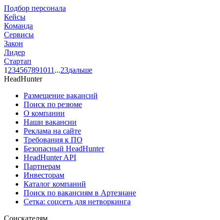
Подбор персонала
Кейсы
Команда
Сервисы
Закон
Лидер
Стартап
1
2
3
4
5
6
7
8
9
10
11
...
23
дальше
HeadHunter
Размещение вакансий
Поиск по резюме
О компании
Наши вакансии
Реклама на сайте
Требования к ПО
Безопасный HeadHunter
HeadHunter API
Партнерам
Инвесторам
Каталог компаний
Поиск по вакансиям в Артезиане
Сетка: соцсеть для нетворкинга
Соискателям