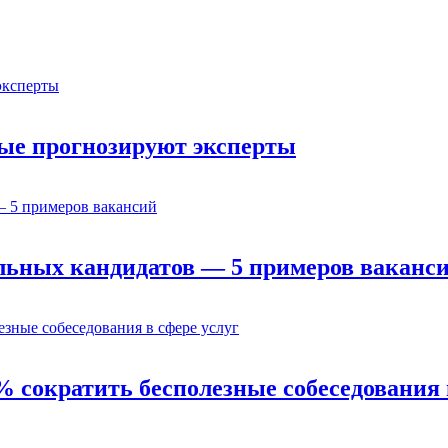
орые прогнозируют эксперты
льных кандидатов — 5 примеров ваканс
% сократить бесполезные собеседования 