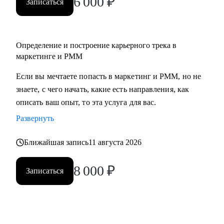
6 000
₽
Записаться
• Middle/senior специалистам в маркетинге и PMM для
получения консультаций по разного рода кейсам, по
выстраиваю карьерного.
Определение и построение карьерного трека в
• Всем, кто точно понимает, что хочет попасть в Digital-
маркетинге и PMM
маркетинг и PMM, но не знает, какие бывают направления,
с чего можно начать, в какую сторону двигаться.
Если вы мечтаете попасть в маркетинг и PMM, но не
знаете, с чего начать, какие есть направления, как
описать ваш опыт, то эта услуга для вас.
Развернуть
Ближайшая запись
11 августа 2026
8 000
₽
Записаться