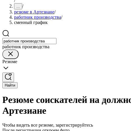
/
/
...
резюме в Артезиане
/
работник производства
/
сменный график
работник производства
Резюме
Найти
Резюме соискателей на должн
Артезиане
Чтобы видеть все резюме, зарегистрируйтесь
После регистрации откроем фото