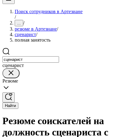
Поиск сотрудников в Артезиане
/
/
...
резюме в Артезиане
/
сценарист
/
полная занятость
сценарист
Резюме
Найти
Резюме соискателей на
должность сценариста с