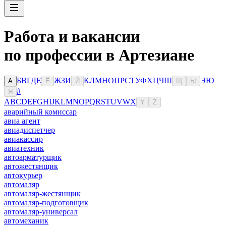
Работа и вакансии
по профессии в Артезиане
Б
В
Г
Д
Е
Ж
З
И
К
Л
М
Н
О
П
Р
С
Т
У
Ф
Х
Ц
Ч
Ш
Э
Ю
А
Ё
Й
Щ
Ы
#
Я
A
B
C
D
E
F
G
H
I
J
K
L
M
N
O
P
Q
R
S
T
U
V
W
X
Y
Z
аварийный комиссар
авиа агент
авиадиспетчер
авиакассир
авиатехник
автоарматурщик
автожестянщик
автокурьер
автомаляр
автомаляр-жестянщик
автомаляр-подготовщик
автомаляр-универсал
автомеханик