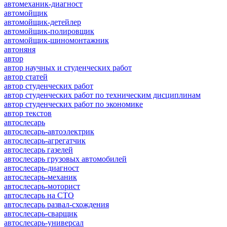
автомеханик-диагност
автомойщик
автомойщик-детейлер
автомойщик-полировщик
автомойщик-шиномонтажник
автоняня
автор
автор научных и студенческих работ
автор статей
автор студенческих работ
автор студенческих работ по техническим дисциплинам
автор студенческих работ по экономике
автор текстов
автослесарь
автослесарь-автоэлектрик
автослесарь-агрегатчик
автослесарь газелей
автослесарь грузовых автомобилей
автослесарь-диагност
автослесарь-механик
автослесарь-моторист
автослесарь на СТО
автослесарь развал-схождения
автослесарь-сварщик
автослесарь-универсал