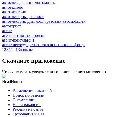
автослесарь-шиномонтажник
автоэксперт
автоэлектрик
автоэлектрик-диагност
автоэлектрик-диагност грузовых автомобилей
автоюрист
агент
агент активных продаж
агент-консультант
агент негосударственного пенсионного фонда
1
2
3
4
5
...
13
дальше
Скачайте приложение
Чтобы получать уведомления о приглашениях мгновенно
HeadHunter
Размещение вакансий
Поиск по резюме
О компании
Наши вакансии
Реклама на сайте
Требования к ПО