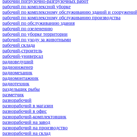
рабочий погрузочно-разгрузочных работ
рабочий по комплексной уборке
рабочий по комплексному обслуживанию зданий и сооружени
рабочий по комплексному обслуживанию производства
рабочий по обслуживанию здания
рабочий по озеленению
рабочий по уборке территории
рабочий по уходу за животными
рабочий склада
рабочий-строитель
рабочий-универсал
радиоведущий
радиоинженер
радиомеханик
радиомонтажник
радиотехник
раздельщик рыбы
разметчик
разнорабочий
разнорабочий в магазин
разнорабочий в офис
разнорабочий-комплектовщик
разнорабочий на завод
разнорабочий на производство
разнорабочий на склад