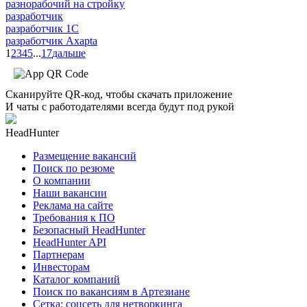
разнорабочий на стройку
разработчик
разработчик 1C
разработчик Axapta
1
2
3
4
5
...
17
дальше
Сканируйте QR-код, чтобы скачать приложение
И чаты с работодателями всегда будут под рукой
HeadHunter
Размещение вакансий
Поиск по резюме
О компании
Наши вакансии
Реклама на сайте
Требования к ПО
Безопасный HeadHunter
HeadHunter API
Партнерам
Инвесторам
Каталог компаний
Поиск по вакансиям в Артезиане
Сетка: соцсеть для нетворкинга