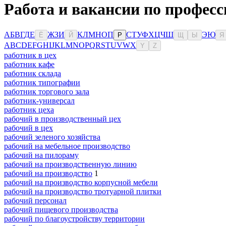
Работа и вакансии по професс
А
Б
В
Г
Д
Е
Ж
З
И
К
Л
М
Н
О
П
С
Т
У
Ф
Х
Ц
Ч
Ш
Э
Ю
Ё
Й
Р
Щ
Ы
Я
A
B
C
D
E
F
G
H
I
J
K
L
M
N
O
P
Q
R
S
T
U
V
W
X
Y
Z
работник в цех
работник кафе
работник склада
работник типографии
работник торгового зала
работник-универсал
работник цеха
рабочий в производственный цех
рабочий в цех
рабочий зеленого хозяйства
рабочий на мебельное производство
рабочий на пилораму
рабочий на производственную линию
рабочий на производство
1
рабочий на производство корпусной мебели
рабочий на производство тротуарной плитки
рабочий персонал
рабочий пищевого производства
рабочий по благоустройству территории