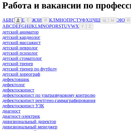
Работа и вакансии по професс
А
Б
В
Г
Е
Ж
З
И
К
Л
М
Н
О
П
Р
С
Т
У
Ф
Х
Ц
Ч
Ш
Э
Ю
Д
Ё
Й
Щ
Ы
Я
A
B
C
D
E
F
G
H
I
J
K
L
M
N
O
P
Q
R
S
T
U
V
W
X
Y
Z
детский аниматор
детский кардиолог
детский массажист
детский невролог
детский психолог
детский стоматолог
детский тренер
детский тренер по футболу
детский хореограф
дефектовщик
дефектолог
дефектоскопист
дефектоскопист по ультразвуковому контролю
дефектоскопист рентгено-гаммаграфирования
дефектоскопист УЗК
диагност
диагност-электрик
дивизиональный директор
дивизиональный менеджер