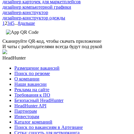
дизайнер карточек для маркетплейсов
дизайнер компьютерной графики
дизайнер-конструктор
дизайнер-конструктор одежды
1
2
3
4
5
...
8
дальше
Сканируйте QR-код, чтобы скачать приложение
И чаты с работодателями всегда будут под рукой
HeadHunter
Размещение вакансий
Поиск по резюме
О компании
Наши вакансии
Реклама на сайте
Требования к ПО
Безопасный HeadHunter
HeadHunter API
Партнерам
Инвесторам
Каталог компаний
Поиск по вакансиям в Артезиане
Сетка: соцсеть для нетворкинга