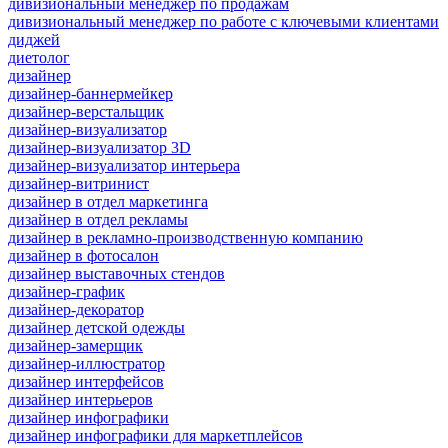
дивизиональный менеджер по продажам
дивизиональный менеджер по работе с ключевыми клиентами
диджей
диетолог
дизайнер
дизайнер-баннермейкер
дизайнер-верстальщик
дизайнер-визуализатор
дизайнер-визуализатор 3D
дизайнер-визуализатор интерьера
дизайнер-витринист
дизайнер в отдел маркетинга
дизайнер в отдел рекламы
дизайнер в рекламно-производственную компанию
дизайнер в фотосалон
дизайнер выставочных стендов
дизайнер-график
дизайнер-декоратор
дизайнер детской одежды
дизайнер-замерщик
дизайнер-иллюстратор
дизайнер интерфейсов
дизайнер интерьеров
дизайнер инфографики
дизайнер инфографики для маркетплейсов