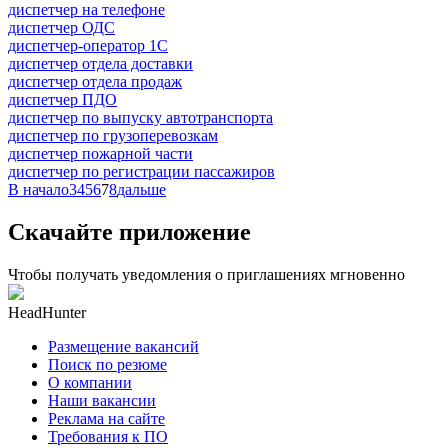
диспетчер на телефоне
диспетчер ОДС
диспетчер-оператор 1С
диспетчер отдела доставки
диспетчер отдела продаж
диспетчер ПДО
диспетчер по выпуску автотранспорта
диспетчер по грузоперевозкам
диспетчер пожарной части
диспетчер по регистрации пассажиров
В начало
3
4
5
6
7
8
дальше
Скачайте приложение
Чтобы получать уведомления о приглашениях мгновенно
HeadHunter
Размещение вакансий
Поиск по резюме
О компании
Наши вакансии
Реклама на сайте
Требования к ПО