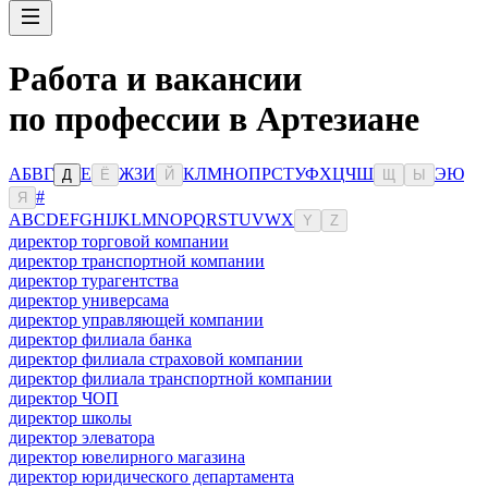
Работа и вакансии
по профессии в Артезиане
А
Б
В
Г
Е
Ж
З
И
К
Л
М
Н
О
П
Р
С
Т
У
Ф
Х
Ц
Ч
Ш
Э
Ю
Д
Ё
Й
Щ
Ы
#
Я
A
B
C
D
E
F
G
H
I
J
K
L
M
N
O
P
Q
R
S
T
U
V
W
X
Y
Z
директор торговой компании
директор транспортной компании
директор турагентства
директор универсама
директор управляющей компании
директор филиала банка
директор филиала страховой компании
директор филиала транспортной компании
директор ЧОП
директор школы
директор элеватора
директор ювелирного магазина
директор юридического департамента