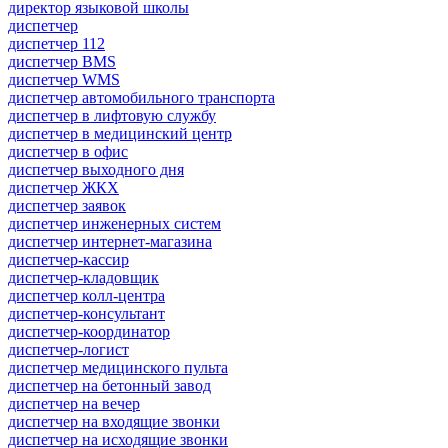
директор языковой школы
диспетчер
диспетчер 112
диспетчер BMS
диспетчер WMS
диспетчер автомобильного транспорта
диспетчер в лифтовую службу
диспетчер в медицинский центр
диспетчер в офис
диспетчер выходного дня
диспетчер ЖКХ
диспетчер заявок
диспетчер инженерных систем
диспетчер интернет-магазина
диспетчер-кассир
диспетчер-кладовщик
диспетчер колл-центра
диспетчер-консультант
диспетчер-координатор
диспетчер-логист
диспетчер медицинского пульта
диспетчер на бетонный завод
диспетчер на вечер
диспетчер на входящие звонки
диспетчер на исходящие звонки