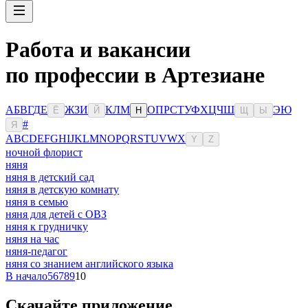
Работа и вакансии
по профессии в Артезиане
А
Б
В
Г
Д
Е
Ж
З
И
К
Л
М
О
П
Р
С
Т
У
Ф
Х
Ц
Ч
Ш
Э
Ю
Ё
Й
Н
Щ
Ы
#
Я
A
B
C
D
E
F
G
H
I
J
K
L
M
N
O
P
Q
R
S
T
U
V
W
X
Y
Z
ночной флорист
няня
няня в детский сад
няня в детскую комнату
няня в семью
няня для детей с ОВЗ
няня к грудничку
няня на час
няня-педагог
няня со знанием английского языка
В начало
5
6
7
8
9
10
Скачайте приложение