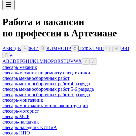
Работа и вакансии
по профессии в Артезиане
А
Б
В
Г
Д
Е
Ж
З
И
К
Л
М
Н
О
П
Р
Т
У
Ф
Х
Ц
Ч
Ш
Э
Ю
Ё
Й
С
Щ
Ы
#
Я
A
B
C
D
E
F
G
H
I
J
K
L
M
N
O
P
Q
R
S
T
U
V
W
X
Y
Z
слесарь-механик
слесарь-механик по ремонту спецтехники
слесарь механосборочных работ
слесарь механосборочных работ 4 разряда
слесарь механосборочных работ 5-6 разряда
слесарь механосборочных работ 5 разряда
слесарь-монтажник
слесарь-монтажник металлоконструкций
слесарь-моторист
слесарь МСР
слесарь-наладчик
слесарь-наладчик КИПиА
слесарь НПО