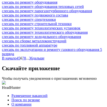
слесарь по ремонту оборудования
слесарь по ремонту оборудования тепловых сетей
слесарь по ремонту парогазотурбинного оборудования
слесарь по ремонту подвижного состава
слесарь по ремонту спецтехники
слесарь по ремонту строительной техники
слесарь по ремонту технологических установок
слесарь по ремонту технологического оборудования
слесарь по ремонту холодильного оборудования
слесарь по сборке металлоконструкций
слесарь по топливной аппаратуре
слесарь по эксплуатации и ремонту газового оборудования 5
разряда
В начало
4
5
6
7
8
...
36
дальше
Скачайте приложение
Чтобы получать уведомления о приглашениях мгновенно
HeadHunter
Размещение вакансий
Поиск по резюме
О компании