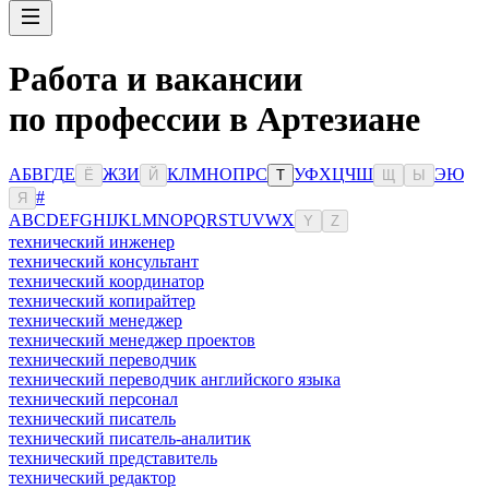
Работа и вакансии
по профессии в Артезиане
А
Б
В
Г
Д
Е
Ж
З
И
К
Л
М
Н
О
П
Р
С
У
Ф
Х
Ц
Ч
Ш
Э
Ю
Ё
Й
Т
Щ
Ы
#
Я
A
B
C
D
E
F
G
H
I
J
K
L
M
N
O
P
Q
R
S
T
U
V
W
X
Y
Z
технический инженер
технический консультант
технический координатор
технический копирайтер
технический менеджер
технический менеджер проектов
технический переводчик
технический переводчик английского языка
технический персонал
технический писатель
технический писатель-аналитик
технический представитель
технический редактор