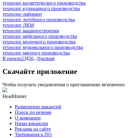
технолог косметического производства
технолог кулинарного производства
технолог-лаборант
технолог литейного производства
технолог ЛКМ
технолог машиностроения
технолог мебельного производства
технолог молочного производства
технолог мукомольного производства
технолог мясного производства
В начало
2
3
4
5
6
...
9
дальше
Скачайте приложение
Чтобы получать уведомления о приглашениях мгновенно
HeadHunter
Размещение вакансий
Поиск по резюме
О компании
Наши вакансии
Реклама на сайте
Требования к ПО